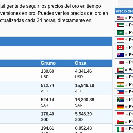
eligente de seguir los precios del oro en tiempo
Precio del
inversiones en oro. Puedes ver los precios del oro en
»
P
ctualizadas cada 24 horas, directamente en
»
P
»
Pr
»
Pr
»
P
»
Pr
»
Pr
Gramo
Onza
»
Pr
139.60
4,341.46
USD
USD
»
Pr
»
Pr
512.74
15,946.18
AED
AED
»
Pr
524.14
16,300.88
»
Pr
SAR
SAR
»
P
178.40
5,548.39
»
Pr
SGD
SGD
»
P
194.61
6,052.43
»
Pr