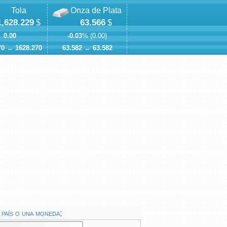
Tola
Onza de Plata
1,628.229
63.566
$
$
0.00
-0.03
% (
0.00
)
70
↔
1628.270
63.582
↔
63.582
país o una moneda;