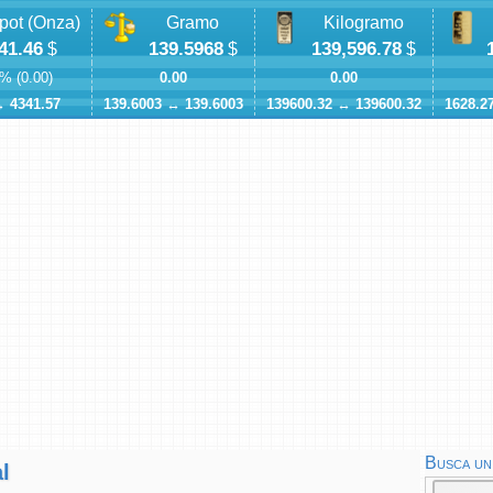
pot (Onza)
Gramo
Kilogramo
41.46
139.5968
139,596.78
$
$
$
% (
0.00
)
0.00
0.00
↔
4341.57
139.6003
↔
139.6003
139600.32
↔
139600.32
1628.2
Busca un 
l