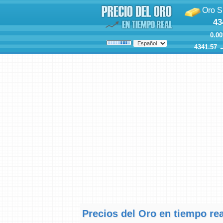
Oro S
43
0.00
4341.57
Precios del Oro en tiempo rea